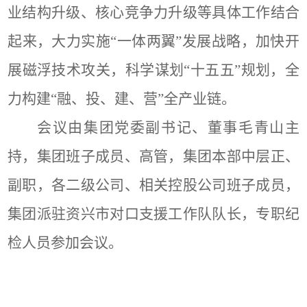
业结构升级、核心竞争力升级等具体工作结合
起来，大力实施“一体两翼”发展战略，加快开
展磁浮技术攻关，科学谋划“十五五”规划，全
力构建“融、投、建、营”全产业链。
会议由集团党委副书记、董事毛青山主
持，集团班子成员、高管，集团本部中层正、
副职，各二级公司、相关控股公司班子成员，
集团派驻资兴市对口支援工作队队长，专职纪
检人员参加会议。