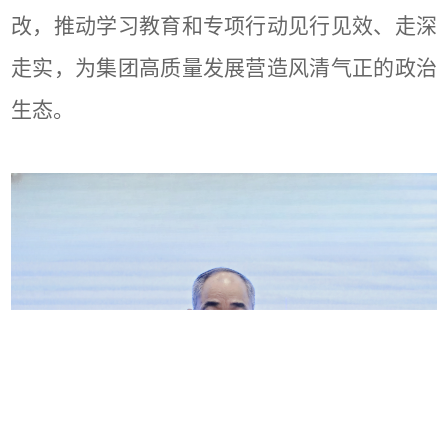
改，推动学习教育和专项行动见行见效、走深
走实，为集团高质量发展营造风清气正的政治
生态。